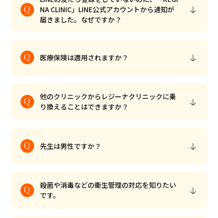
クリニック一覧
NA CLINIC」LINE公式アカウントから通知が
CLINIC LIST
届きました。なぜですか？
よくある質問
FAQ
医療保険は適用されますか？
採用情報
RECRUITMENT
他のクリニックからレジーナクリニックに乗
り換えることはできますか？
メンズ脱毛はこちら
MENS
先生は男性ですか？
無料カウンセリング予約
殺菌や消毒などの衛生管理の対応を知りたい
すでにご契約がある方へ
です。