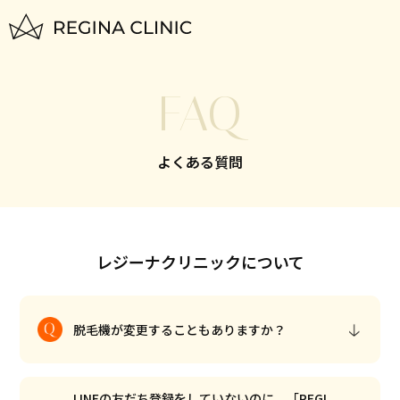
トップページ
FAQ
TOP
はじめての方へ
よくある質問
FOR BEGINNERS
脱毛料金一覧
PLAN
レジーナクリニックについて
いびき治療
NIGHTLASE
脱毛機が変更することもありますか？
美容治療
SKIN
LINEの友だち登録をしていないのに、「REGI