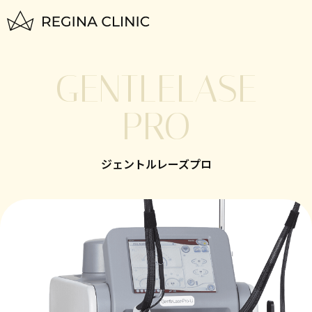
トップページ
GENTLELASE
TOP
PRO
はじめての方へ
FOR BEGINNERS
ジェントルレーズプロ
脱毛料金一覧
PLAN
いびき治療
NIGHTLASE
美容治療
SKIN