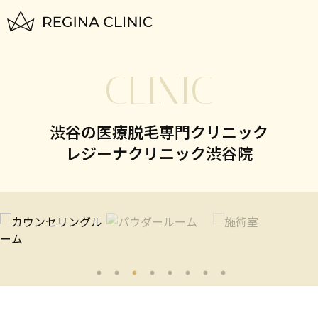
トップページ
CLINIC
TOP
はじめての方へ
渋谷の医療脱毛専門クリニック
FOR BEGINNERS
レジーナクリニック渋谷院
脱毛料金一覧
PLAN
いびき治療
NIGHTLASE
美容治療
SKIN