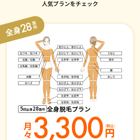
人気プランをチェック
5
28
全身脱毛プラン
回全身
箇所