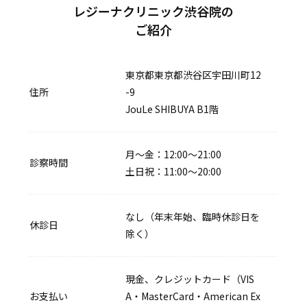
クリニック一覧
レジーナクリニック渋谷院の
CLINIC LIST
ご紹介
よくある質問
FAQ
東京都東京都渋谷区宇田川町12
住所
-9
採用情報
JouLe SHIBUYA B1階
RECRUITMENT
メンズ脱毛はこちら
月〜金：12:00～21:00
診察時間
MENS
土日祝：11:00～20:00
なし（年末年始、臨時休診日を
無料カウンセリング予約
休診日
除く）
すでにご契約がある方へ
現金、クレジットカード（VIS
お支払い
A・MasterCard・American Ex