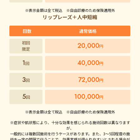
※表示金額は全て税込 ※自由診療のため保険適用外
リップレーズ＋人中短縮
回数
通常価格
初回
20,000
円
限定
1
40,000
回
円
3
72,000
回
円
5
100,000
回
円
※表示金額は全て税込 ※自由診療のため保険適用外
※症状や肌状態により、十分な効果を感じられる施術回数は異なります
が、
一般的には複数回施術を行うケースがあります。また、3〜5回程度の施
術を一定の間隔で行うことで、効果実感が得られやすいとされる場合が