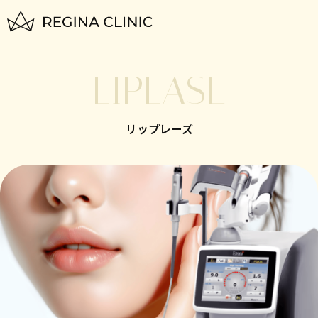
トップページ
LIPLASE
TOP
はじめての方へ
リップレーズ
FOR BEGINNERS
脱毛料金一覧
PLAN
いびき治療
NIGHTLASE
美容治療
SKIN