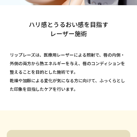
クリニック一覧
CLINIC LIST
ハリ感とうるおい感を目指す
よくある質問
FAQ
レーザー施術
採用情報
RECRUITMENT
リップレーズは、医療用レーザーによる照射で、唇の内側・
外側の両方から熱エネルギーを与え、唇のコンディションを
メンズ脱毛はこちら
整えることを目的とした施術です。
MENS
乾燥や加齢による変化が気になる方に向けて、ふっくらとし
た印象を目指したケアを行います。
無料カウンセリング予約
すでにご契約がある方へ