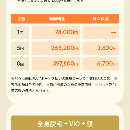
全身に加えVIOまたは顔を照射します。
回数
総額料金
月々料金
1
78,000
ー
回
円
5
265,200
3,800
回
円
円
8
397,800
6,700
回
円
円
※月々は60回払い/ボーナス払いの医療ローンで手数料込の金額
※
表示金額は全て税込
※自由診療のため保険適用外
※セット割引
適応後の価格となります。
全身脱毛 + VIO + 顔