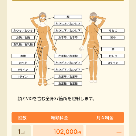
顔とVIOを含む全身37箇所を照射します。
回数
総額料金
月々料金
1
102,000
ー
回
円