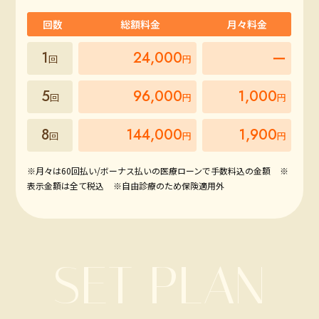
回数
総額料金
月々料金
1
24,000
ー
回
円
5
96,000
1,000
回
円
円
8
144,000
1,900
回
円
円
※月々は60回払い/ボーナス払いの医療ローンで手数料込の金額
※
表示金額は全て税込
※自由診療のため保険適用外
SET PLAN