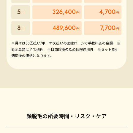
5
326,400
4,700
回
円
円
8
489,600
7,700
回
円
円
※月々は60回払い/ボーナス払いの医療ローンで手数料込の金額
※
表示金額は全て税込
※自由診療のため保険適用外
※セット割引
適応後の価格となります。
顔脱毛の所要時間・リスク・ケア