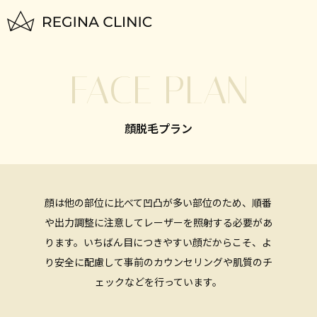
トップページ
FACE PLAN
TOP
はじめての方へ
顔脱毛プラン
FOR BEGINNERS
脱毛料金一覧
PLAN
顔は他の部位に比べて凹凸が多い部位のため、順番
いびき治療
や出力調整に注意してレーザーを照射する必要があ
NIGHTLASE
ります。
いちばん目につきやすい顔だからこそ、よ
り安全に配慮して事前のカウンセリングや肌質のチ
美容治療
ェックなどを行っています。
SKIN