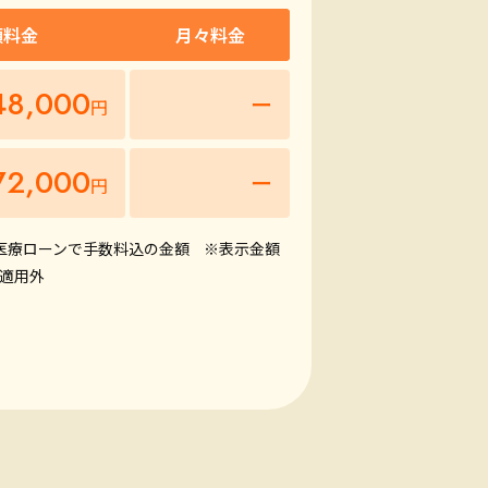
額料金
月々料金
48,000
ー
円
72,000
ー
円
の医療ローンで手数料込の金額
※表示金額
適用外