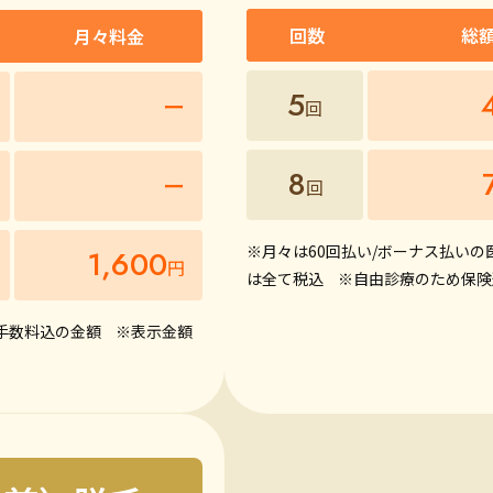
回数
総
月々料金
5
ー
回
8
ー
回
※月々は60回払い/ボーナス払い
1,600
円
は全て税込
※自由診療のため保険
手数料込の金額
※表示金額