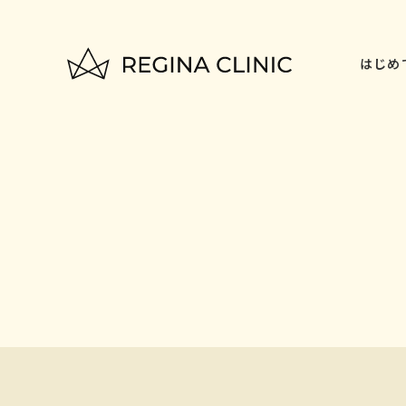
はじめ
トップページ
TOP
はじめての方へ
FOR BEGINNERS
脱毛料金一覧
PLAN
いびき治療
NIGHTLASE
美容治療