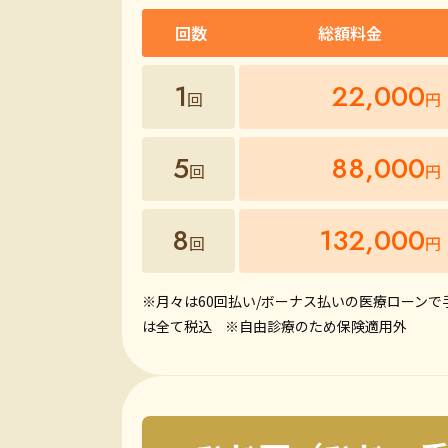
回数
総額料金
1
22,000
回
円
5
88,000
回
円
8
132,000
回
円
※月々は60回払い/ボーナス払いの医療ローンで
は全て税込
※自由診療のため保険適用外