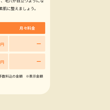
く、毛穴が目立つようにな
素肌に整えましょう。
月々料金
0
ー
円
0
ー
円
手数料込の金額
※表示金額