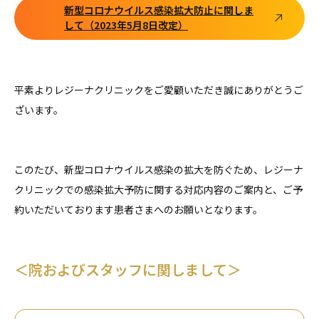
クリニック一覧
新型コロナウイルス感染拡大防止に関しま
CLINIC LIST
して
（2023年5月8日改定）
よくある質問
FAQ
平素よりレジーナクリニックをご愛顧いただき誠にありがとうご
採用情報
ざいます。
RECRUITMENT
メンズ脱毛はこちら
このたび、新型コロナウイルス感染の拡大を防ぐため、レジーナ
MENS
クリニックでの感染拡大予防に関する対応内容のご案内と、ご予
約いただいております患者さまへのお願いとなります。
無料カウンセリング予約
＜院およびスタッフに関しまして＞
すでにご契約がある方へ