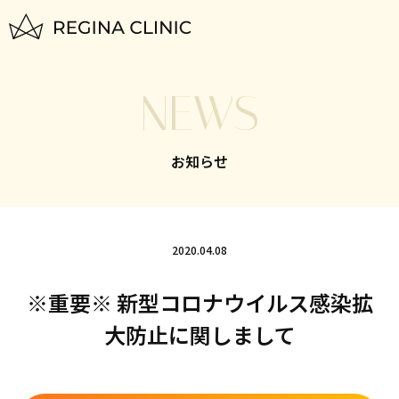
トップページ
NEWS
TOP
はじめての方へ
お知らせ
FOR BEGINNERS
脱毛料金一覧
PLAN
2020.04.08
いびき治療
※重要※ 新型コロナウイルス感染拡
NIGHTLASE
大防止に関しまして
美容治療
SKIN