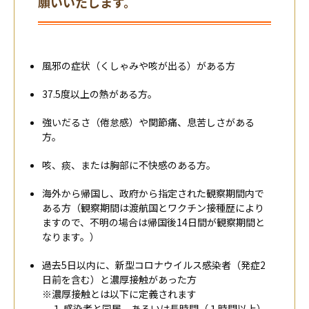
願いいたします。
風邪の症状（くしゃみや咳が出る）がある方
37.5度以上の熱がある方。
強いだるさ（倦怠感）や関節痛、息苦しさがある
方。
咳、痰、または胸部に不快感のある方。
海外から帰国し、政府から指定された観察期間内で
ある方（観察期間は渡航国とワクチン接種歴により
ますので、不明の場合は帰国後14日間が観察期間と
なります。）
過去5日以内に、新型コロナウイルス感染者（発症2
日前を含む）と濃厚接触があった方
※濃厚接触とは以下に定義されます
１.感染者と同居、あるいは長時間（１時間以上）