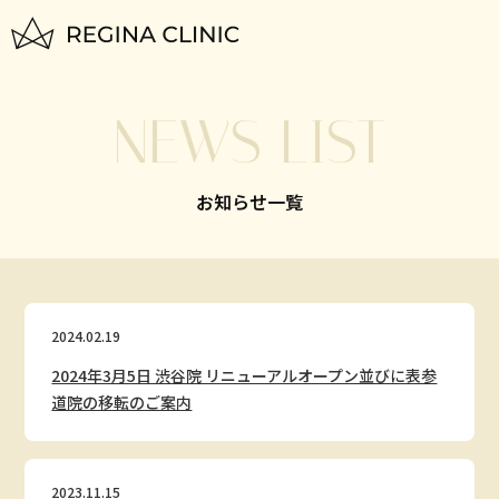
トップページ
NEWS LIST
TOP
はじめての方へ
お知らせ一覧
FOR BEGINNERS
脱毛料金一覧
PLAN
2024.02.19
いびき治療
2024年3月5日 渋谷院 リニューアルオープン並びに表参
NIGHTLASE
道院の移転のご案内
美容治療
SKIN
2023.11.15