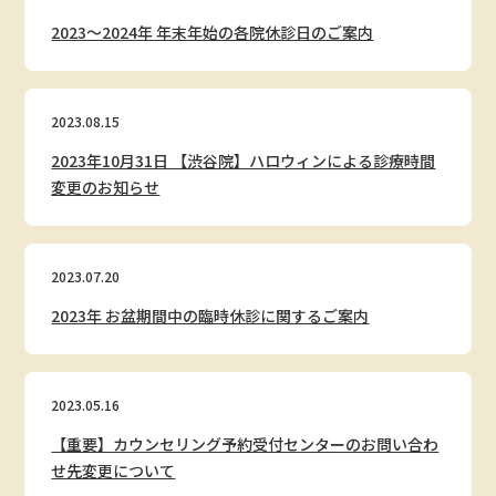
クリニック一覧
2023〜2024年 年末年始の各院休診日のご案内
CLINIC LIST
よくある質問
FAQ
2023.08.15
2023年10月31日 【渋谷院】ハロウィンによる診療時間
採用情報
変更のお知らせ
RECRUITMENT
メンズ脱毛はこちら
MENS
2023.07.20
2023年 お盆期間中の臨時休診に関するご案内
無料カウンセリング予約
2023.05.16
すでにご契約がある方へ
【重要】カウンセリング予約受付センターのお問い合わ
せ先変更について