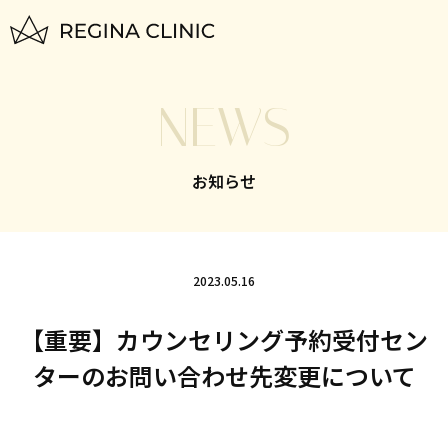
トップページ
NEWS
TOP
はじめての方へ
お知らせ
FOR BEGINNERS
脱毛料金一覧
PLAN
2023.05.16
いびき治療
【重要】カウンセリング予約受付セン
NIGHTLASE
ターのお問い合わせ先変更について
美容治療
SKIN