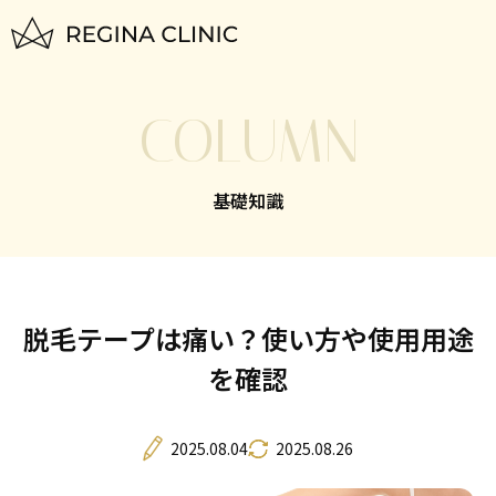
トップページ
COLUMN
TOP
はじめての方へ
基礎知識
FOR BEGINNERS
脱毛料金一覧
PLAN
脱毛テープは痛い？使い方や使用用途
いびき治療
を確認
NIGHTLASE
美容治療
2025.08.04
2025.08.26
SKIN