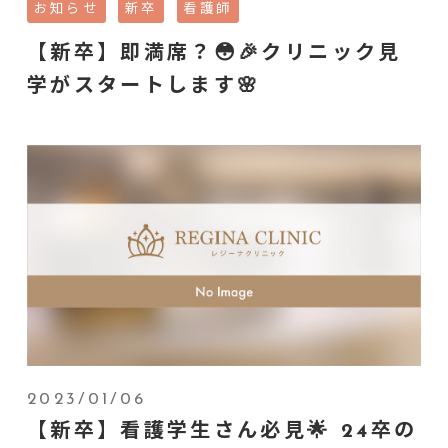
お知らせ
新卒
看護師
【新卒】即満席？😳🎉クリニック見
学がスタートします🌸
2023/01/06
【新卒】看護学生さん必見🌟 24卒の