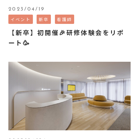
2023/04/19
イベント
新卒
看護師
【新卒】初開催🎉研修体験会をリポ
ート🥳