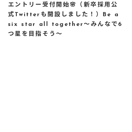
エントリー受付開始🌸（新卒採用公
式Twitterも開設しました！）Be a
six star all together～みんなで6
つ星を目指そう～