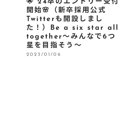
🌟 24卒のエントリー受付
開始🌸（新卒採用公式
Twitterも開設しまし
た！）Be a six star all
together～みんなで6つ
星を目指そう～
2023/01/06