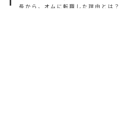
長から、オムに転職した理由とは？
【新卒】即満席？😳🎉クリニック見学
がスタートします🌸
【新卒】初開催🎉研修体験会をリポー
ト🥳
【新卒】興味はあるけど…新卒から美
容？それとも病棟？💦誰に相談したら
良いのか分からない…レジーナ人事がア
ドバイスします！✨