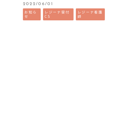
2022/06/01
お知ら
レジーナ受付
レジーナ看護
せ
CS
師